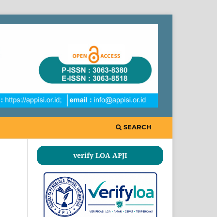
SEARCH
verify LOA APJI