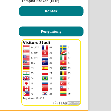
Templat Naskah (DOC)
Kontak
Pengunjung